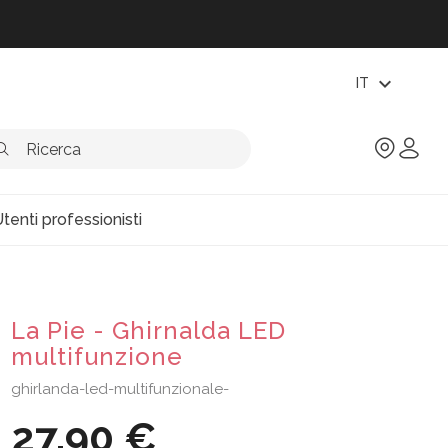
expand_more
IT
tenti professionisti
La Pie - Ghirnalda LED
multifunzione
ghirlanda-led-multifunzionale-
27,90 €