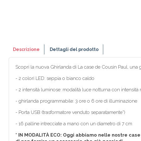
Descrizione
Dettagli del prodotto
Scopri la nuova Ghirlanda di La case de Cousin Paul, una g
- 2 colori LED: seppia o bianco caldo
- 2 intensità luminose: modalità luce notturna con intensità r
- ghirlanda programmabile: 3 ore o 6 ore di illuminazione
- Porta USB (trasformatore venduto separatamente*)
- 16 palline intrecciate a mano con un diametro di 7 cm
* IN MODALITÀ ECO: Oggi abbiamo nelle nostre case mo