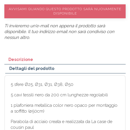
AVVISAMI QUANDO QUESTO PRODOTTO SARÀ NUOVAMENTE
DISPONIBILE
Ti invieremo un'e-mail non appena il prodotto sarà
disponibile. Il tuo indirizzo email non sarà condiviso con
nessun altro.
Descrizione
Dettagli del prodotto
5 sfere Ø25, Ø31, Ø31, Ø38, Ø50
5 cavi tessili nero da 200 cm lunghezze regolabili
1 plafoniera metallica color nero opaco per montaggio
a soffitto (ø50cm)
Parabola di acciaio creata e realizzata da La case de
cousin paul