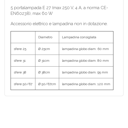
5 portalampada E 27 (max 250 V, 4 A, a norma CE-
EN60238), max 60 W
Accessorio elettrico e lampadina non in dotazione.
Diametro
Lampadina consigliata
sfere 25
Ø 25cm
lampadina globo diam. 60 mm
sfere 31
Ø 31cm
lampadina globo diam. 80 mm
sfere 38
Ø 38cm
lampadina globo diam. 95 mm
sfere 50/67
Ø 50/67cm
lampadina globo diam. 120 mm