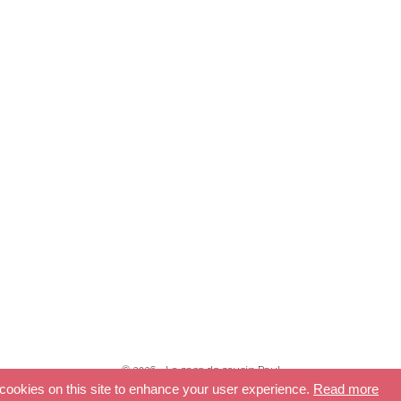
© 2026 - La case de cousin Paul
ookies on this site to enhance your user experience.
Read more