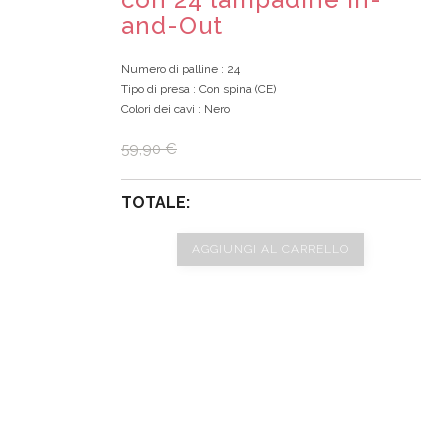
and-Out
Numero di palline
: 24
Tipo di presa
: Con spina (CE)
Colori dei cavi
: Nero
59,90 €
TOTALE:
AGGIUNGI AL CARRELLO