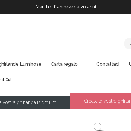
Marchio francese da 20 anni
Marchio francese da 20 anni
Marchio francese da 20 anni
Marchio francese da 20 anni
ghirlande Luminose
Carta regalo
Contattaci
U
and-Out
Create la vostra ghirla
la vostra ghirlanda Premium