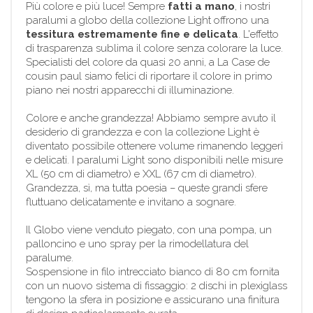
Più colore e più luce! Sempre
fatti a mano
, i nostri
paralumi a globo della collezione Light offrono una
tessitura estremamente fine e delicata
. L'effetto
di trasparenza sublima il colore senza colorare la luce.
Specialisti del colore da quasi 20 anni, a La Case de
cousin paul siamo felici di riportare il colore in primo
piano nei nostri apparecchi di illuminazione.
Colore e anche grandezza! Abbiamo sempre avuto il
desiderio di grandezza e con la collezione Light è
diventato possibile ottenere volume rimanendo leggeri
e delicati. I paralumi Light sono disponibili nelle misure
XL (50 cm di diametro) e XXL (67 cm di diametro).
Grandezza, sì, ma tutta poesia – queste grandi sfere
fluttuano delicatamente e invitano a sognare.
Il Globo viene venduto piegato, con una pompa, un
palloncino e uno spray per la rimodellatura del
paralume.
Sospensione in filo intrecciato bianco di 80 cm fornita
con un nuovo sistema di fissaggio: 2 dischi in plexiglass
tengono la sfera in posizione e assicurano una finitura