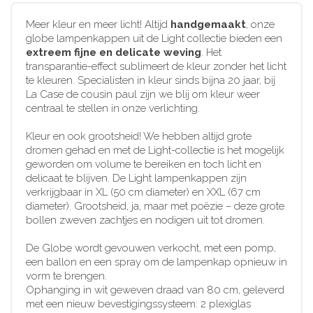
Meer kleur en meer licht! Altijd
handgemaakt
, onze
globe lampenkappen uit de Light collectie bieden een
extreem fijne en delicate weving
. Het
transparantie-effect sublimeert de kleur zonder het licht
te kleuren. Specialisten in kleur sinds bijna 20 jaar, bij
La Case de cousin paul zijn we blij om kleur weer
centraal te stellen in onze verlichting.
Kleur en ook grootsheid! We hebben altijd grote
dromen gehad en met de Light-collectie is het mogelijk
geworden om volume te bereiken en toch licht en
delicaat te blijven. De Light lampenkappen zijn
verkrijgbaar in XL (50 cm diameter) en XXL (67 cm
diameter). Grootsheid, ja, maar met poëzie – deze grote
bollen zweven zachtjes en nodigen uit tot dromen.
De Globe wordt gevouwen verkocht, met een pomp,
een ballon en een spray om de lampenkap opnieuw in
vorm te brengen.
Ophanging in wit geweven draad van 80 cm, geleverd
met een nieuw bevestigingssysteem: 2 plexiglas