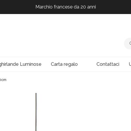
Marchio francese da 20 anni
Marchio francese da 20 anni
Marchio francese da 20 anni
ghirlande Luminose
Carta regalo
Contattaci
U
50cm