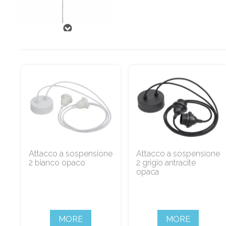
Attacco a sospensione
Attacco a sospensione
2 bianco opaco
2 grigio antracite
opaca
MORE
MORE