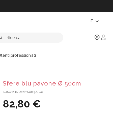
expand_more
IT
tenti professionisti
Sfere blu pavone Ø 50cm
sospensione-semplice
82,80 €