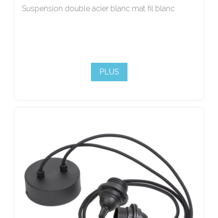
Suspension double acier blanc mat fil blanc
PLUS