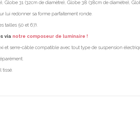
tre), Globe 31 (32cm de diamètre), Globe 38 (38cm de diamètre), G
ur lui redonner sa forme parfaitement ronde.
 tailles 50 et 67).
es via
notre composeur de luminaire !
xi et serre-câble compatible avec tout type de suspension électriq
 séparément.
 tissé.