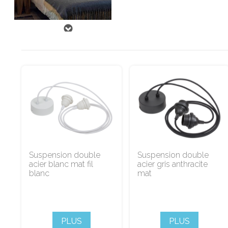
Suspension double
Suspension double
acier blanc mat fil
acier gris anthracite
blanc
mat
PLUS
PLUS