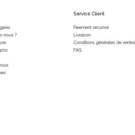
Service Client
gales
Paiement sécurisé
s-nous ?
Livraison
sse
Conditions générales de vente
ploi
FAQ
nous
ues