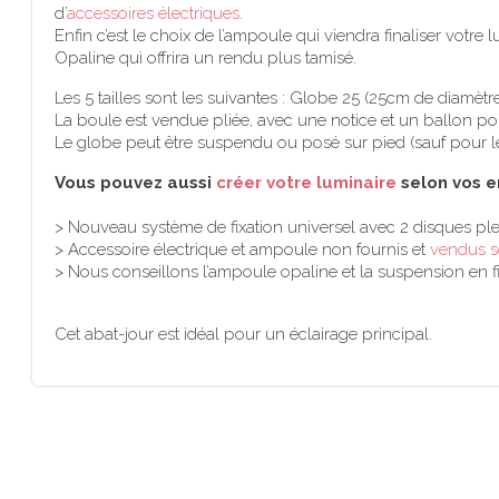
d’
accessoires électriques
.
Enfin c’est le choix de l’ampoule qui viendra finaliser votr
Opaline qui offrira un rendu plus tamisé.
Les 5 tailles sont les suivantes : Globe 25 (25cm de diamè
La boule est vendue pliée, avec une notice et un ballon po
Le globe peut être suspendu ou posé sur pied (sauf pour les
Vous pouvez aussi
créer votre luminaire
selon vos e
> Nouveau système de fixation universel avec 2 disques ple
> Accessoire électrique et ampoule non fournis et
vendus 
> Nous conseillons l’ampoule opaline et la suspension en fil
Cet abat-jour est idéal pour un éclairage principal.