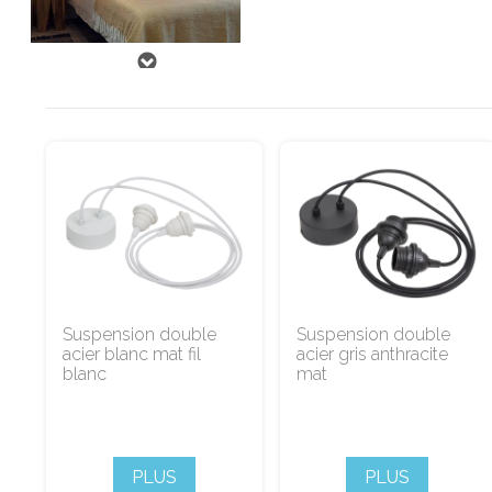
Suspension double
Suspension double
acier blanc mat fil
acier gris anthracite
blanc
mat
PLUS
PLUS