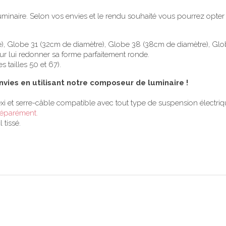
e luminaire. Selon vos envies et le rendu souhaité vous pourrez opt
tre), Globe 31 (32cm de diamètre), Globe 38 (38cm de diamètre), G
ur lui redonner sa forme parfaitement ronde.
 tailles 50 et 67).
nvies en utilisant notre composeur de luminaire !
xi et serre-câble compatible avec tout type de suspension électriq
séparément.
 tissé.