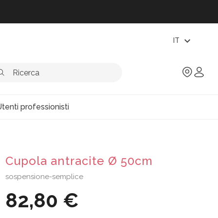
expand_more
IT
tenti professionisti
Cupola antracite Ø 50cm
sospensione-semplice
82,80 €