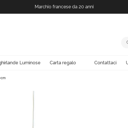
Marchio francese da 20 anni
Marchio francese da 20 anni
Marchio francese da 20 anni
Marchio francese da 20 anni
ghirlande Luminose
Carta regalo
Contattaci
U
50cm