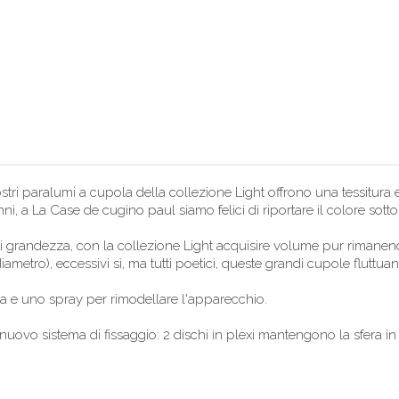
ostri paralumi a cupola della collezione Light offrono una tessitura 
i, a La Case de cugino paul siamo felici di riportare il colore sotto i 
randezza, con la collezione Light acquisire volume pur rimanendo 
ametro), eccessivi sì, ma tutti poetici, queste grandi cupole fluttu
 e uno spray per rimodellare l'apparecchio.
uovo sistema di fissaggio: 2 dischi in plexi mantengono la sfera in