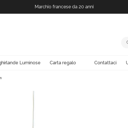
Marchio francese da 20 anni
Marchio francese da 20 anni
Marchio francese da 20 anni
Marchio francese da 20 anni
ghirlande Luminose
Carta regalo
Contattaci
U
m