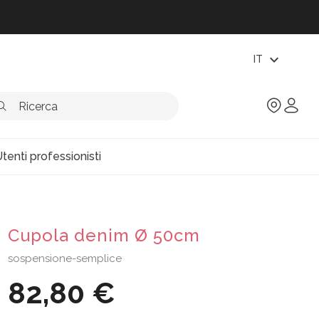
expand_more
IT
tenti professionisti
Cupola denim Ø 50cm
sospensione-semplice
82,80 €