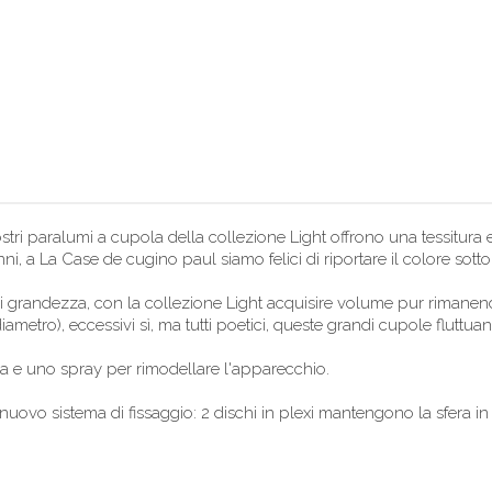
ostri paralumi a cupola della collezione Light offrono una tessitura 
i, a La Case de cugino paul siamo felici di riportare il colore sotto i 
randezza, con la collezione Light acquisire volume pur rimanendo 
ametro), eccessivi sì, ma tutti poetici, queste grandi cupole fluttu
 e uno spray per rimodellare l'apparecchio.
uovo sistema di fissaggio: 2 dischi in plexi mantengono la sfera in