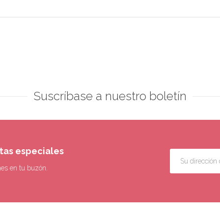
Suscríbase a nuestro boletín
rtas especiales
nes en tu buzón.