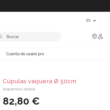
expand_more
ES
Cuenta de usario pro
Cúpulas vaquera Ø 50cm
suspension-simple
82,80 €