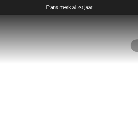
Frans merk al 20 jaar
Frans merk al 20 jaar
Frans merk al 20 jaar
lingers
Cadeaubon
Contact met ons opnemen