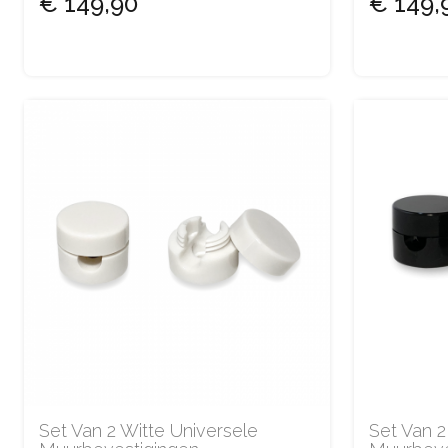
€ 149,90
€ 149,
Set Van 2 Witte Universele
Set Van 2