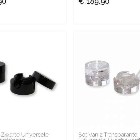
90
€ 189,90
 Zwarte Universele
Set Van 2 Transparante