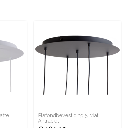
atte
Plafondbevestiging 5 Mat
Antraciet