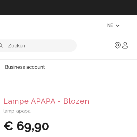
expand_more
NE
Business account
Lampe APAPA - Blozen
lamp-apapa
€ 69,90