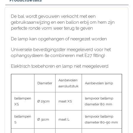
De bal wordt gevouwen verkocht met een
gebruiksaanwijzing en een ballon erbij om hem zijn
perfecte ronde vorm weer terug te geven
De lamp kan opgehangen of neergezet worden
Universele bevestigingsster meegeleverd voor het
ophangsysteem (te combineren met E27 fitting)
Elektrisch toebehoren en lamp niet meegeleverd
Aanbevolen
Diameter
Aanbevolen lamp
aansluitstuk
ballampen
lampvoor ballamp
Ø 25cm
maat XS
XS
diameter 80 mm
ballampen
lampvoor ballamp
Ø 31cm
maat L
S
diameter 80-90 mm