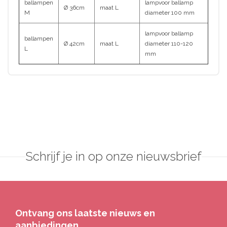
ballampen
lampvoor ballamp
Ø 36cm
maat L
M
diameter 100 mm
lampvoor ballamp
ballampen
Ø 42cm
maat L
diameter 110-120
L
mm
Schrijf je in op onze nieuwsbrief
Ontvang ons laatste nieuws en
aanbiedingen