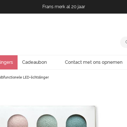
Frans merk al 20 jaar
Frans merk al 20 jaar
Frans merk al 20 jaar
lingers
Cadeaubon
Contact met ons opnemen
tifunctionele LED-lichtslinger