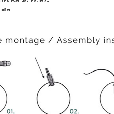
e bieden dat je al hebt.
haffen.