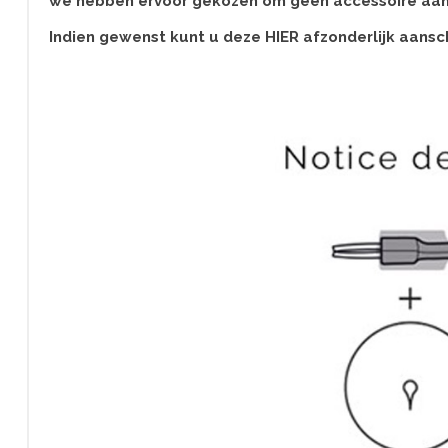
we hebben ervoor gekozen om geen accessoire aan t
Indien gewenst kunt u deze HIER afzonderlijk aansc