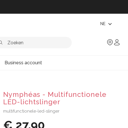
expand_more
NE
Business account
Nymphéas - Multifunctionele
LED-lichtslinger
multifunctionele-led-slinger
€ 27,90