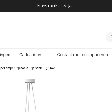
Frans merk al 20 jaar
Frans merk al 20 jaar
Frans merk al 20 jaar
Frans merk al 20 jaar
lingers
Cadeaubon
Contact met ons opnemen
ellampen 25 naakt - 31 sable - 38 raw