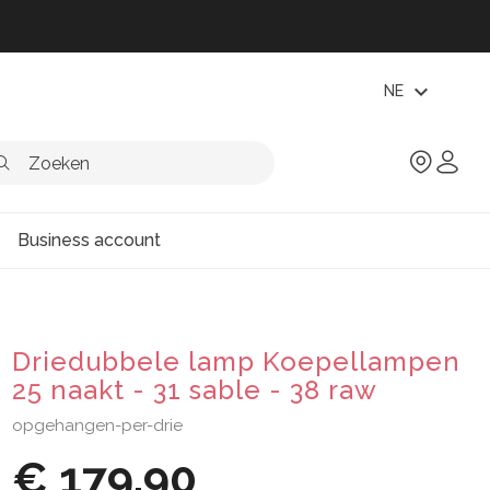
expand_more
NE
Business account
Driedubbele lamp Koepellampen
25 naakt - 31 sable - 38 raw
opgehangen-per-drie
€ 179,90