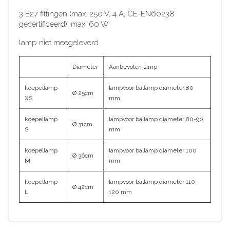
3 E27 fittingen (max. 250 V, 4 A, CE-EN60238
gecertificeerd), max. 60 W
lamp niet meegeleverd
Diameter
Aanbevolen lamp
koepellamp
lampvoor ballamp diameter 80
Ø 25cm
XS
mm
koepellamp
lampvoor ballamp diameter 80-90
Ø 31cm
S
mm
koepellamp
lampvoor ballamp diameter 100
Ø 36cm
M
mm
koepellamp
lampvoor ballamp diameter 110-
Ø 42cm
L
120 mm