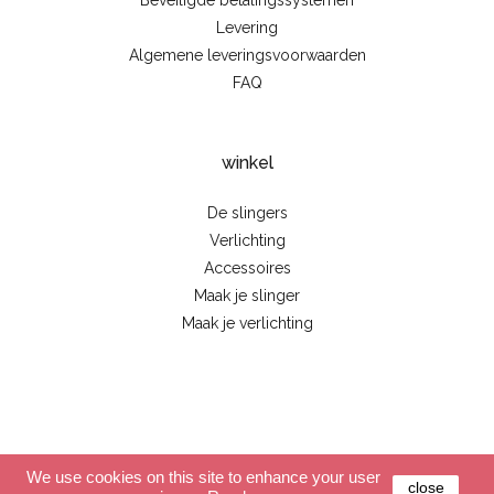
Beveiligde betalingssystemen
Levering
Algemene leveringsvoorwaarden
FAQ
winkel
De slingers
Verlichting
Accessoires
Maak je slinger
Maak je verlichting
© 2026 - La case de cousin Paul
We use cookies on this site to enhance your user
close