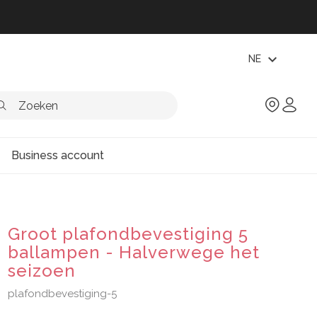
expand_more
NE
Business account
Groot plafondbevestiging 5
ballampen - Halverwege het
seizoen
plafondbevestiging-5