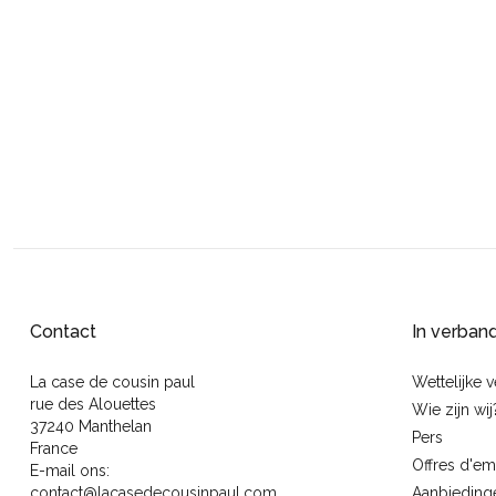
Contact
In verban
La case de cousin paul
Wettelijke 
rue des Alouettes
Wie zijn wij
37240 Manthelan
Pers
France
Offres d'em
E-mail ons:
contact@lacasedecousinpaul.com
Aanbieding