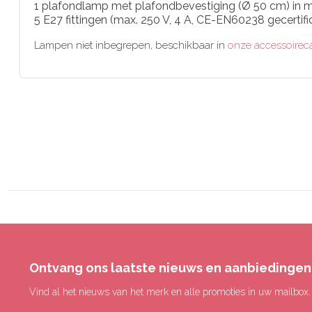
1 plafondlamp met plafondbevestiging (Ø 50 cm) in ma
5 E27 fittingen (max. 250 V, 4 A, CE-EN60238 gecertif
Lampen niet inbegrepen, beschikbaar in
onze accessoirec
Ontvang ons laatste nieuws en aanbiedingen
Vind al het nieuws van het merk en alle promoties in uw mailbox.