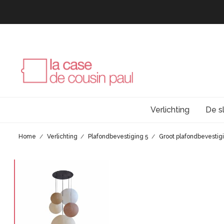
Verlichting
De s
Home
Verlichting
Plafondbevestiging 5
Groot plafondbevestig