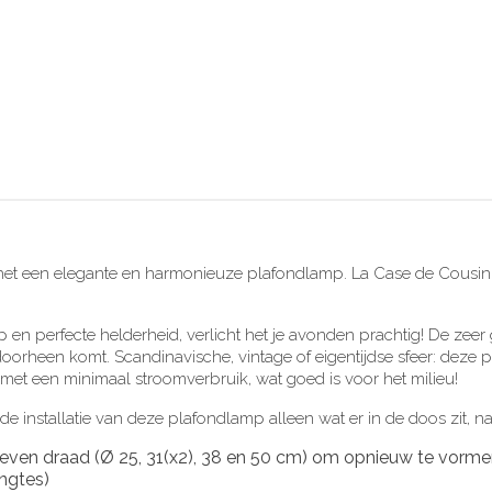
kt het een elegante en harmonieuze plafondlamp. La Case de Cousin 
en perfecte helderheid, verlicht het je avonden prachtig! De zeer
orheen komt. Scandinavische, vintage of eigentijdse sfeer: deze pl
 met een minimaal stroomverbruik, wat goed is voor het milieu!
de installatie van deze plafondlamp alleen wat er in de doos zit, na
en draad (Ø 25, 31(x2), 38 en 50 cm) om opnieuw te vormen
ngtes)