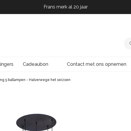
Frans merk al 20 jaar
Frans merk al 20 jaar
Frans merk al 20 jaar
Frans merk al 20 jaar
lingers
Cadeaubon
Contact met ons opnemen
ing 5 ballampen - Halverwege het seizoen