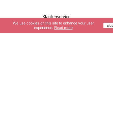
Klantenservice
We use cookies on this site to enhance your user
clo
experience.
Read more
Beveiligde betalingssystemen
Levering
Algemene leveringsvoorwaarden
FAQ
winkel
De slingers
Verlichting
Accessoires
Maak je slinger
Maak je verlichting