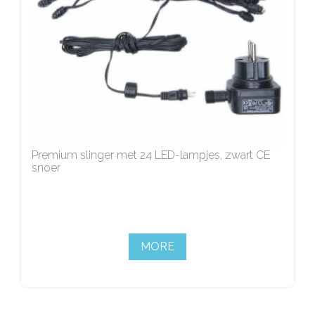
Premium slinger met 24 LED-lampjes, zwart CE
snoer
MORE