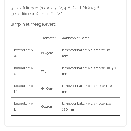
3 E27 fittingen (max. 250 V, 4 A, CE-EN60238
gecertificeerd), max. 60 W
lamp niet meegeleverd
Diameter
Aanbevolen lamp
koepellamp
lampvoor ballamp diameter 80
Ø 25cm
XS
mm
koepellamp
lampvoor ballamp diameter 80-90
Ø 31cm
S
mm
koepellamp
lampvoor ballamp diameter 100
Ø 36cm
M
mm
koepellamp
lampvoor ballamp diameter 110-
Ø 42cm
L
120 mm