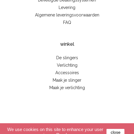
Beveiligde betalingssystemen
Levering
Algemene leveringsvoorwaarden
FAQ
winkel
De slingers
Verlichting
Accessoires
Maak je slinger
Maak je verlichting
© 2026 - La case de cousin Paul
We use cookies on this site to enhance your user
close