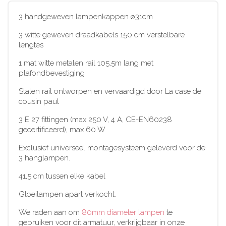
3 handgeweven lampenkappen ø31cm
3 witte geweven draadkabels 150 cm verstelbare
lengtes
1 mat witte metalen rail 105,5m lang met
plafondbevestiging
Stalen rail ontworpen en vervaardigd door La case de
cousin paul
3 E 27 fittingen (max 250 V, 4 A, CE-EN60238
gecertificeerd), max 60 W
Exclusief universeel montagesysteem geleverd voor de
3 hanglampen.
41,5 cm tussen elke kabel
Gloeilampen apart verkocht.
We raden aan om
80mm diameter lampen
te
gebruiken voor dit armatuur, verkrijgbaar in onze