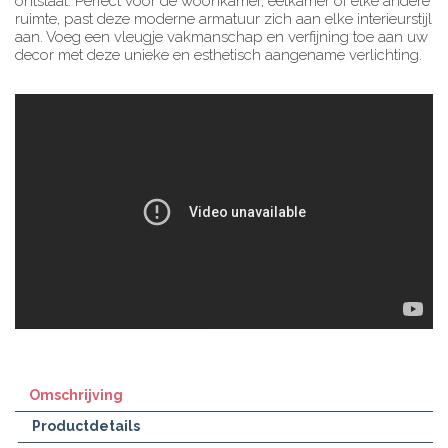
ontstaat. Perfect voor de woonkamer, eetkamer of elke andere
ruimte, past deze moderne armatuur zich aan elke interieurstijl
aan. Voeg een vleugje vakmanschap en verfijning toe aan uw
decor met deze unieke en esthetisch aangename verlichting.
Omschrijving
Productdetails