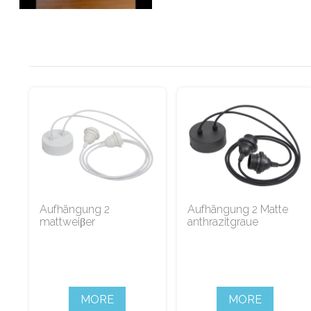
Aufhängung 2
Aufhängung 2 Matte
mattweiβer
anthrazitgraue
MORE
MORE