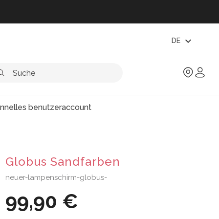
expand_more
DE
onnelles benutzeraccount
Globus Sandfarben
neuer-lampenschirm-globus-
99,90 €