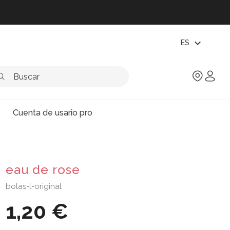
expand_more
ES
Cuenta de usario pro
eau de rose
bolas-l-original
1,20 €