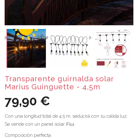
Transparente guirnalda solar
Marius Guinguette - 4,5m
79,90 €
Con una longitud total de 4,5 m, seducirá con su cálida luz.
Se vende con un panel solar IP44.
Composición perfecta.