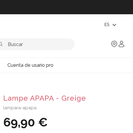
expand_more
ES
Cuenta de usario pro
Lampe APAPA - Greige
lampara-apapa
69,90 €