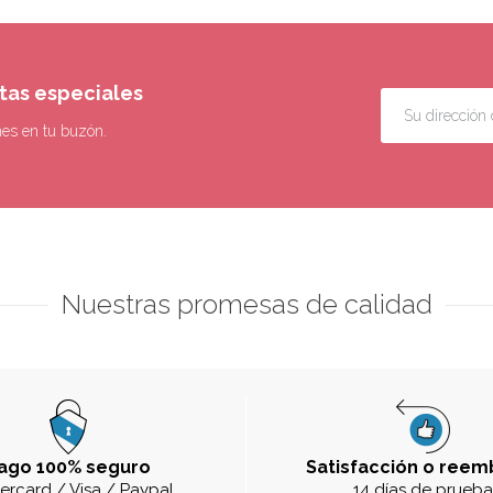
rtas especiales
nes en tu buzón.
Nuestras promesas de calidad
ago 100% seguro
Satisfacción o reem
ercard / Visa / Paypal
14 días de prueb