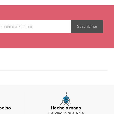
bolso
Hecho a mano
a
Calidad inigualable