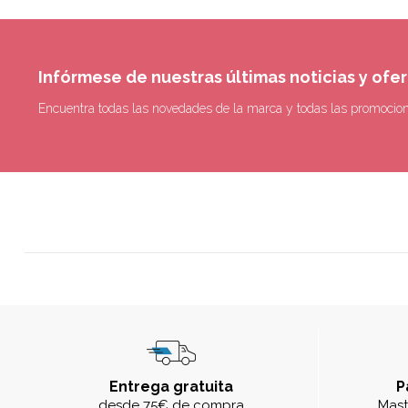
Infórmese de nuestras últimas noticias y ofe
Encuentra todas las novedades de la marca y todas las promocio
Entrega gratuita
P
desde 75€ de compra
Mast