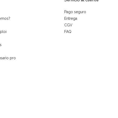
Pago seguro
somos?
Entrega
CGV
ploi
FAQ
s
sario pro