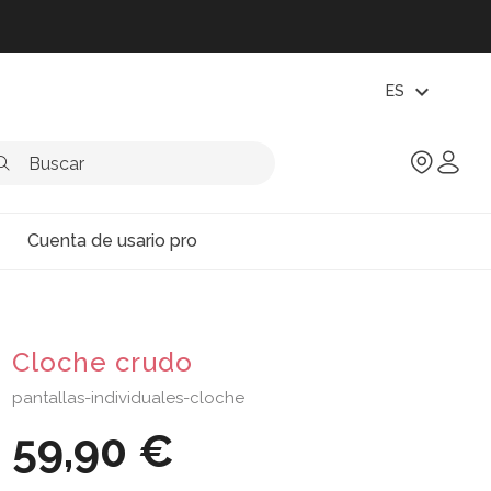
expand_more
ES
Cuenta de usario pro
Cloche crudo
pantallas-individuales-cloche
59,90 €