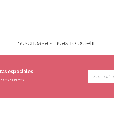
Suscríbase a nuestro boletín
rtas especiales
nes en tu buzón.