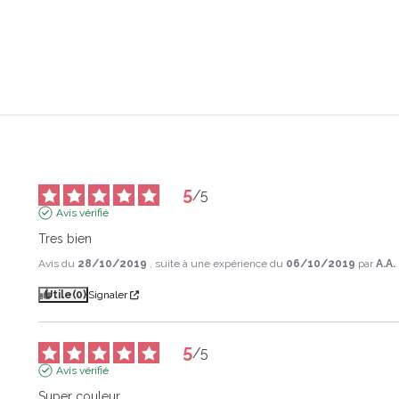
5
/
5
Avis vérifié
Tres bien
Avis du
28/10/2019
, suite à une expérience du
06/10/2019
par
A.A.
Utile
(0)
Signaler
5
/
5
Avis vérifié
Super couleur