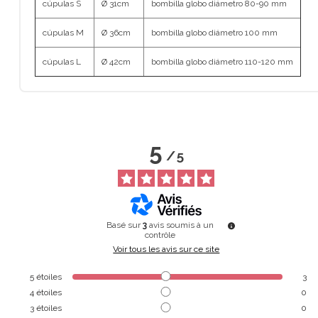
cúpulas S
Ø 31cm
bombilla globo diámetro 80-90 mm
cúpulas M
Ø 36cm
bombilla globo diámetro 100 mm
cúpulas L
Ø 42cm
bombilla globo diámetro 110-120 mm
5
/
5
Basé sur
3
avis soumis à un
contrôle
Voir tous les avis sur ce site
5
étoiles
3
4
étoiles
0
3
étoiles
0