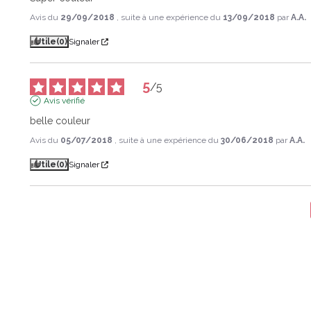
Avis du
29/09/2018
, suite à une expérience du
13/09/2018
par
A.A.
Utile
(0)
Signaler
5
/
5
Avis vérifié
belle couleur
Avis du
05/07/2018
, suite à une expérience du
30/06/2018
par
A.A.
Utile
(0)
Signaler