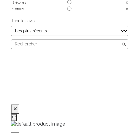
2
étoiles
0
1
étoile
0
Trier les avis