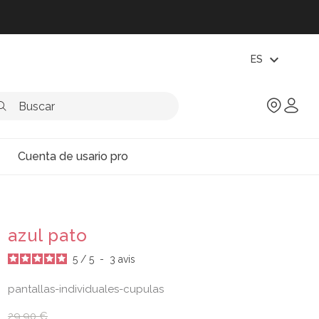
expand_more
ES
Cuenta de usario pro
azul pato
5
/
5
-
3
avis
pantallas-individuales-cupulas
29,90 €