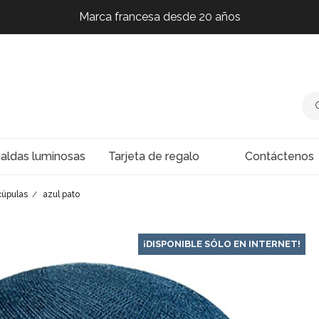
Marca francesa desde 20 años
Marca francesa desde 20 años
Marca francesa desde 20 años
Marca francesa desde 20 años
naldas luminosas
Tarjeta de regalo
Contáctenos
cúpulas
azul pato
¡DISPONIBLE SÓLO EN INTERNET!