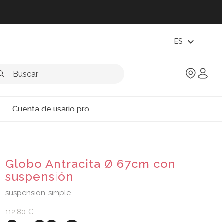
expand_more
ES
Cuenta de usario pro
Globo Antracita Ø 67cm con
suspensión
suspension-simple
112,80 €