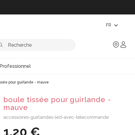
expand_more
FR
Professionnel
issée pour guirlande - mauve
boule tissée pour guirlande -
mauve
accessoires-guirlandes-led-avec-telecommande
1,20 €