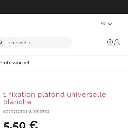
expand_more
FR
Professionnel
1 fixation plafond universelle
blanche
accessoires-luminaires
5,50 €