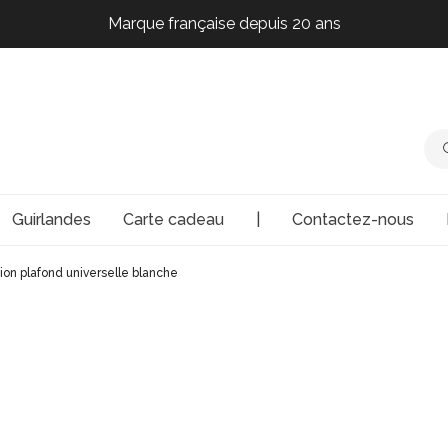
Marque française depuis 20 ans
Marque française depuis 20 ans
Marque française depuis 20 ans
Marque française depuis 20 ans
Guirlandes
Carte cadeau
|
Contactez-nous
ation plafond universelle blanche