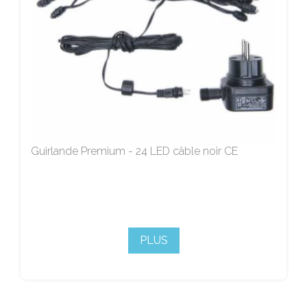
Guirlande Premium - 24 LED câble noir CE
PLUS