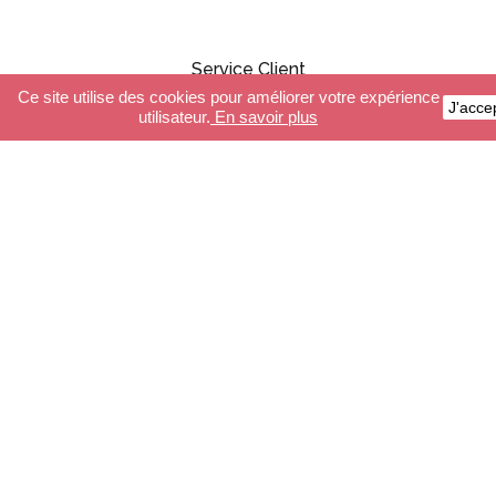
Service Client
Ce site utilise des cookies pour améliorer votre expérience
J'acce
utilisateur.
En savoir plus
Paiement sécurisé
Livraison
Conditions générales de ventes
FAQ
Boutique
Guirlandes Lumineuses
Luminaires
Accessoires
Composeur guirlandes
Composeur luminaires