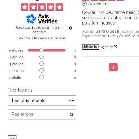
Avis vérifié
Couleur un peu terne mais jo
si mise avec d'autres couleur
plus lumineuses
Basé sur
1
avis soumis à un
Avis du
28/07/2018
, suite à u
contrôle
expérience du
14/07/2018
par
Voir tous les avis sur ce site
Utile
(0)
Signaler
5
étoiles
1
4
étoiles
0
3
étoiles
0
1
2
étoiles
0
1
étoile
0
Trier les avis