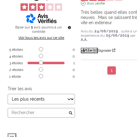
Avis vérifié
Très belles quand elles sont
neuves.  Mais se salissent trè
vite en extérieur.
Basé sur
1
avis soumis à un
Avis du
24/06/2019
, suite à u
contrôle
expérience du
05/06/2019
par
Voir tous les avis sur ce site
A.A.
5
étoiles
0
Utile
(0)
Signaler
4
étoiles
0
3
étoiles
1
2
étoiles
0
1
1
étoile
0
Trier les avis