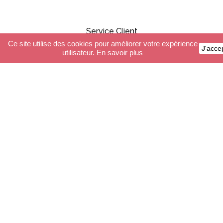
Service Client
Ce site utilise des cookies pour améliorer votre expérience
J'acce
utilisateur.
En savoir plus
Paiement sécurisé
Livraison
Conditions générales de ventes
FAQ
Boutique
Guirlandes Lumineuses
Luminaires
Accessoires
Composeur guirlandes
Composeur luminaires