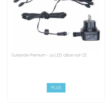
Guirlande Premium - 24 LED câble noir CE
PLUS