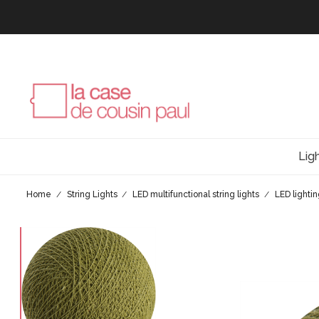
Lig
Home
String Lights
LED multifunctional string lights
LED lighti