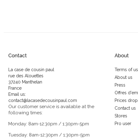
Contact
About
La case de cousin paul
Terms of u
rue des Alouettes
About us
37240 Manthelan
Press
France
Offres d'em
Email us:
contact@lacasedecousinpaul.com
Prices drop
Our customer service is available at the
Contact us
following times:
Stores
Monday: 8am-12:30pm / 1:30pm-5pm
Pro user
Tuesday: 8am-12:30pm / 1:30pm-5pm