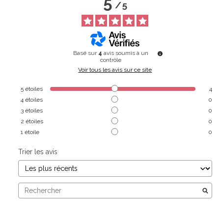
5
/
5
Basé sur
4
avis soumis à un
contrôle
Voir tous les avis sur ce site
5
étoiles
4
4
étoiles
0
3
étoiles
0
2
étoiles
0
1
étoile
0
Trier les avis