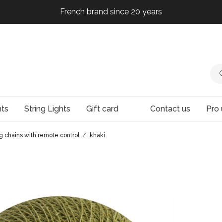
French brand since 20 years
French brand since 20 years
French brand since 20 years
French brand since 20 years
hts
String Lights
Gift card
Contact us
Pro 
ng chains with remote control
khaki