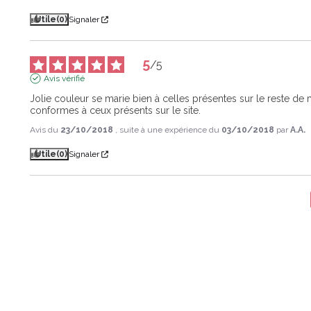
Utile
(0)
Signaler
5
/
5
Avis vérifié
Jolie couleur se marie bien à celles présentes sur le reste de m
conformes à ceux présents sur le site.
Avis du
23/10/2018
, suite à une expérience du
03/10/2018
par
A.A.
Utile
(0)
Signaler