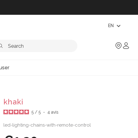
expand_more
EN
user
khaki
5
/
5
-
4
avis
led-lighting-chains-with-remote-control