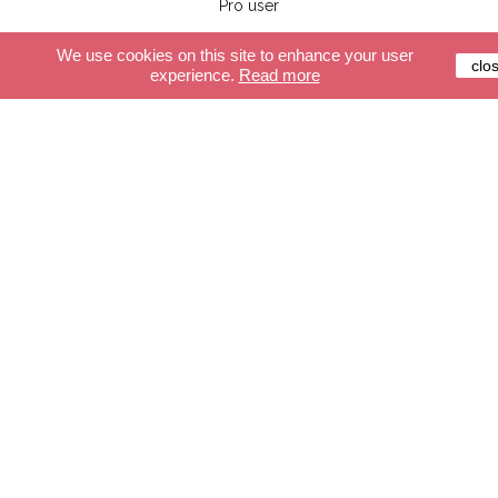
Pro user
We use cookies on this site to enhance your user
clo
experience.
Read more
Customer service
Secure payment
Delivery
Terms and conditions
FAQ
Shop
The cables
Lights
Accessories
Create your cable
Create your light