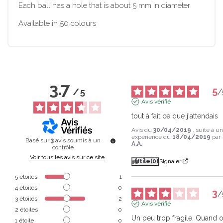
Each ball has a hole that is about 5 mm in diameter
Available in 50 colours
3.7
5
/
5
/
Avis vérifié
tout à fait ce que j'attendais
Avis du
30/04/2019
, suite à u
expérience du
18/04/2019
par
Basé sur
3
avis soumis à un
A.A.
contrôle
Voir tous les avis sur ce site
Utile
(0)
Signaler
5
étoiles
1
4
étoiles
0
3
/
3
étoiles
2
Avis vérifié
2
étoiles
0
Un peu trop fragile. Quand o
1
étoile
0