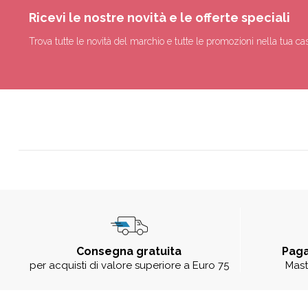
Ricevi le nostre novità e le offerte speciali
Trova tutte le novità del marchio e tutte le promozioni nella tua cas
Consegna gratuita
Paga
per acquisti di valore superiore a Euro 75
Mast