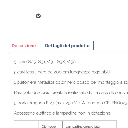
Descrizione
Dettagli del prodotto
5 sfere Ø25, Ø31, Ø31, Ø38, Ø50
5 cavi tessili nero da 200 cm lunghezze regolabili
1 plafoniera metallica color nero opaco per montaggio a so
Parabola di acciaio creata e realizzata da La case de cousi
5 portalampada E 27 (max 250 V, 4 A, a norma CE-EN602
Accessorio elettrico e lampadina non in dotazione.
Diametro
Lampadina consigliata