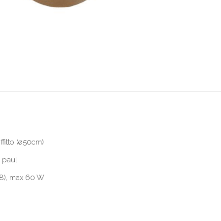
ffitto (ø50cm)
n paul
38), max 60 W