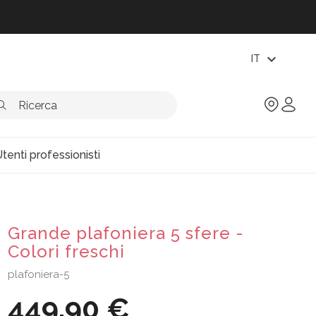
expand_more
IT
tenti professionisti
Grande plafoniera 5 sfere -
Colori freschi
plafoniera-5
449,90 €