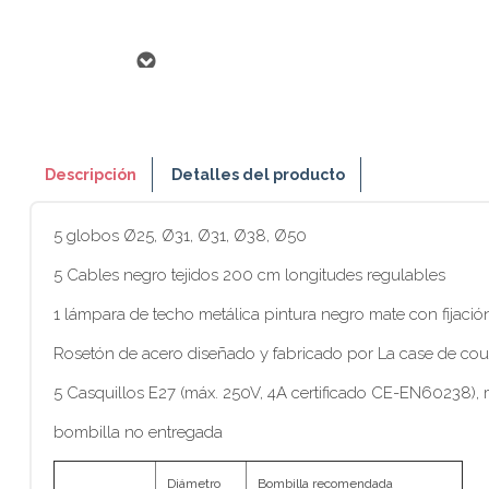
Descripción
Detalles del producto
5 globos Ø25, Ø31, Ø31, Ø38, Ø50
5 Cables negro tejidos 200 cm longitudes regulables
1 lámpara de techo metálica pintura negro mate con fijació
Rosetón de acero diseñado y fabricado por La case de cou
5 Casquillos E27 (máx. 250V, 4A certificado CE-EN60238)
bombilla no entregada
Diámetro
Bombilla recomendada