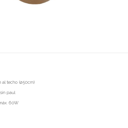
n al techo (ø50cm)
sin paul
, máx. 60W