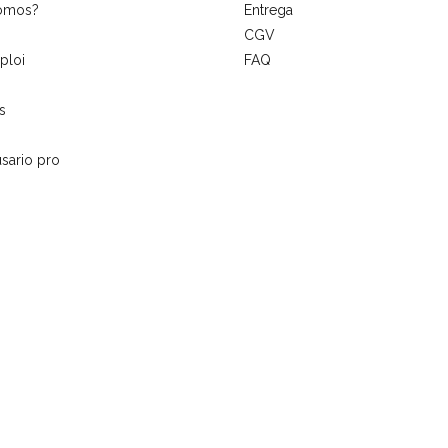
somos?
Entrega
CGV
ploi
FAQ
s
sario pro