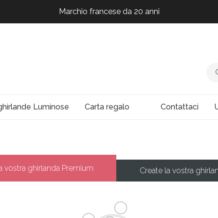
Marchio francese da 20 anni
Marchio francese da 20 anni
Marchio francese da 20 anni
Marchio francese da 20 anni
ghirlande Luminose
Carta regalo
Contattaci
U
la vostra ghirlanda Premium
Create la vostra ghirla