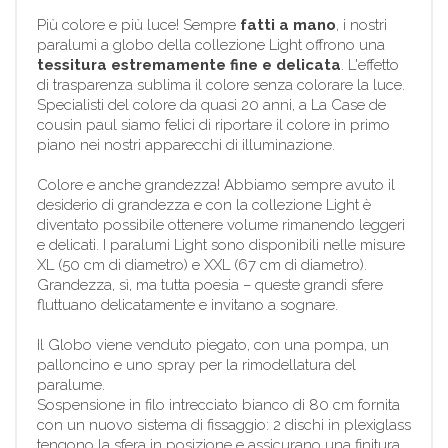
Più colore e più luce! Sempre
fatti a mano
, i nostri
paralumi a globo della collezione Light offrono una
tessitura estremamente fine e delicata
. L'effetto
di trasparenza sublima il colore senza colorare la luce.
Specialisti del colore da quasi 20 anni, a La Case de
cousin paul siamo felici di riportare il colore in primo
piano nei nostri apparecchi di illuminazione.
Colore e anche grandezza! Abbiamo sempre avuto il
desiderio di grandezza e con la collezione Light è
diventato possibile ottenere volume rimanendo leggeri
e delicati. I paralumi Light sono disponibili nelle misure
XL (50 cm di diametro) e XXL (67 cm di diametro).
Grandezza, sì, ma tutta poesia – queste grandi sfere
fluttuano delicatamente e invitano a sognare.
Il Globo viene venduto piegato, con una pompa, un
palloncino e uno spray per la rimodellatura del
paralume.
Sospensione in filo intrecciato bianco di 80 cm fornita
con un nuovo sistema di fissaggio: 2 dischi in plexiglass
tengono la sfera in posizione e assicurano una finitura