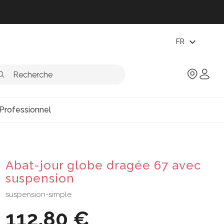
expand_more
FR
Professionnel
Abat-jour globe dragée 67 avec
suspension
suspension-simple
112,80 €