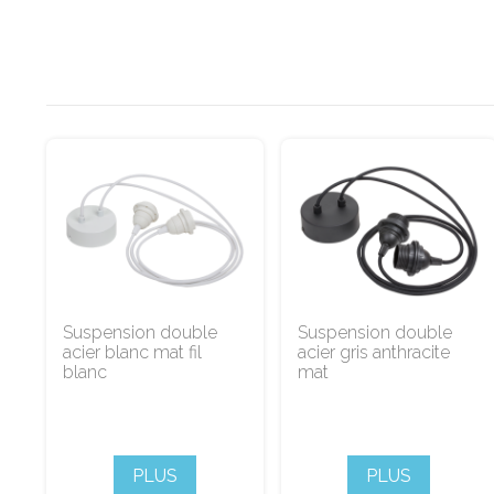
Suspension double
Suspension double
acier blanc mat fil
acier gris anthracite
blanc
mat
PLUS
PLUS