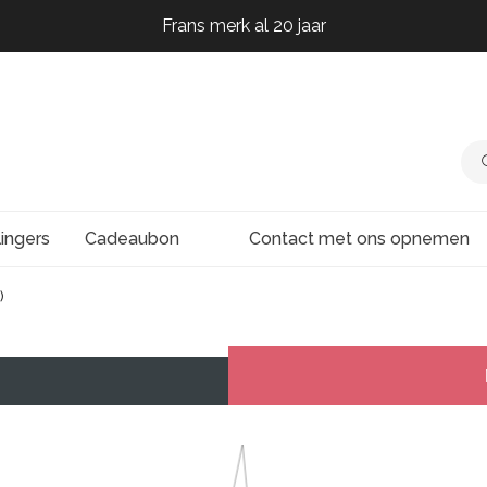
Frans merk al 20 jaar
Frans merk al 20 jaar
Frans merk al 20 jaar
lingers
Cadeaubon
Contact met ons opnemen
)