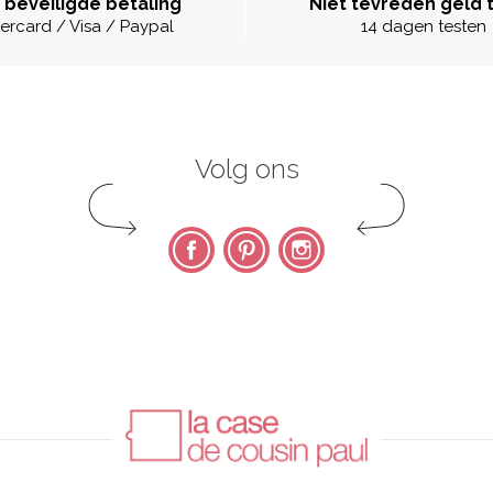
 beveiligde betaling
Niet tevreden geld 
ercard / Visa / Paypal
14 dagen testen
Volg ons
Facebook
Pinterest
Instagram