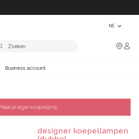
expand_more
NE
Business account
Maak je eigen koepellamp
designer koepellampen
(dubbel