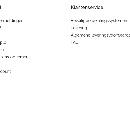
d
Klantenservice
vermeldingen
Beveiligde betalingssystemen
?
Levering
Algemene leveringsvoorwaard
ploi
FAQ
en
t ons opnemen
ccount