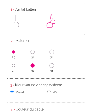
1 -
Aantal ballen
2 -
Maten cm
25
31
38
25
31
38
3 -
Kleur van de ophangsysteem
Zwart
Wit
4 -
Couleur du câble