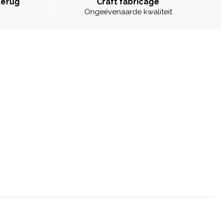
terug
Craft fabricage
Ongeëvenaarde kwaliteit