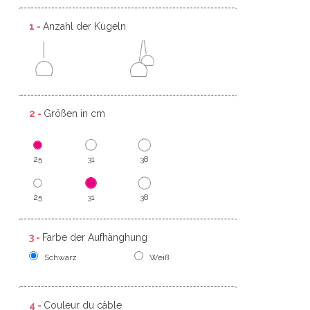
1 -
Anzahl der Kugeln
2 -
Größen in cm
25
31
38
25
31
38
3 -
Farbe der Aufhänghung
Schwarz
Weiß
4 -
Couleur du câble