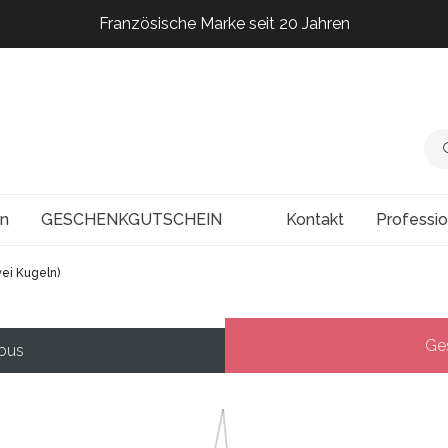
Französische Marke seit 20 Jahren
Französische Marke seit 20 Jahren
Französische Marke seit 20 Jahren
Französische Marke seit 20 Jahren
en
GESCHENKGUTSCHEIN
Kontakt
Professi
ei Kugeln)
Ges
obus