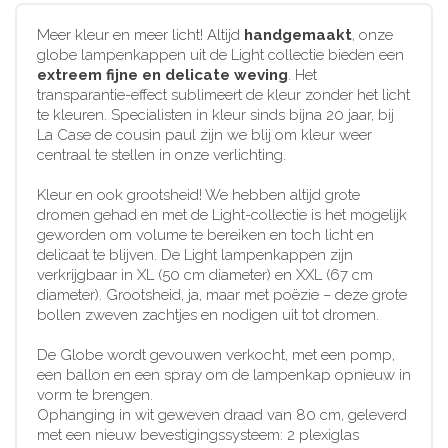
Meer kleur en meer licht! Altijd
handgemaakt
, onze
globe lampenkappen uit de Light collectie bieden een
extreem fijne en delicate weving
. Het
transparantie-effect sublimeert de kleur zonder het licht
te kleuren. Specialisten in kleur sinds bijna 20 jaar, bij
La Case de cousin paul zijn we blij om kleur weer
centraal te stellen in onze verlichting.
Kleur en ook grootsheid! We hebben altijd grote
dromen gehad en met de Light-collectie is het mogelijk
geworden om volume te bereiken en toch licht en
delicaat te blijven. De Light lampenkappen zijn
verkrijgbaar in XL (50 cm diameter) en XXL (67 cm
diameter). Grootsheid, ja, maar met poëzie – deze grote
bollen zweven zachtjes en nodigen uit tot dromen.
De Globe wordt gevouwen verkocht, met een pomp,
een ballon en een spray om de lampenkap opnieuw in
vorm te brengen.
Ophanging in wit geweven draad van 80 cm, geleverd
met een nieuw bevestigingssysteem: 2 plexiglas