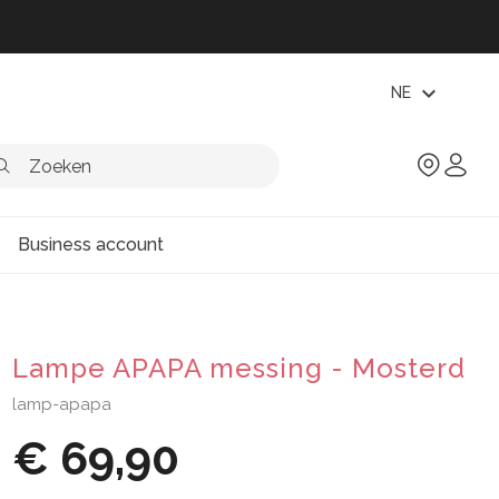
expand_more
NE
Business account
Lampe APAPA messing - Mosterd
lamp-apapa
€ 69,90