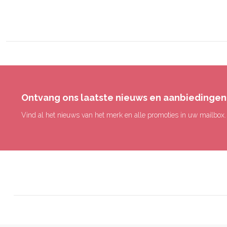
Ontvang ons laatste nieuws en aanbiedingen
Vind al het nieuws van het merk en alle promoties in uw mailbox.