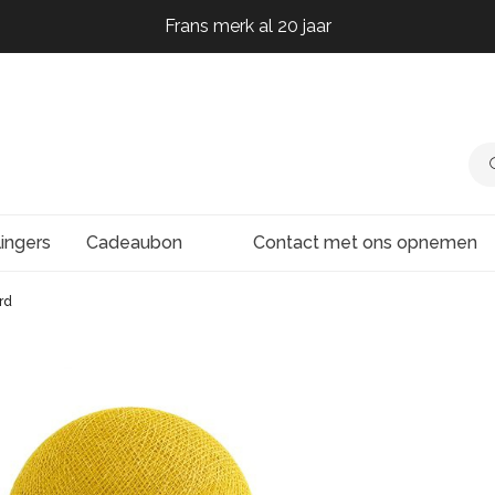
Frans merk al 20 jaar
Frans merk al 20 jaar
Frans merk al 20 jaar
lingers
Cadeaubon
Contact met ons opnemen
rd