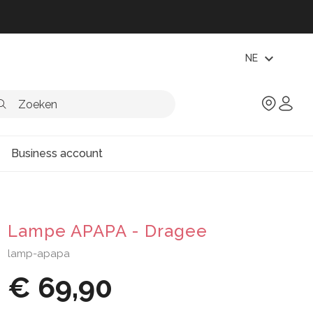
expand_more
NE
Business account
Lampe APAPA - Dragee
lamp-apapa
€ 69,90