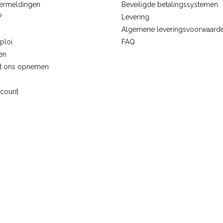
vermeldingen
Beveiligde betalingssystemen
?
Levering
Algemene leveringsvoorwaard
ploi
FAQ
en
t ons opnemen
ccount