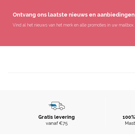
Ontvang ons laatste nieuws en aanbiedingen
Vind al het nieuws van het merk en alle promoties in uw mailbox.
Gratis levering
100%
vanaf €75
Mast