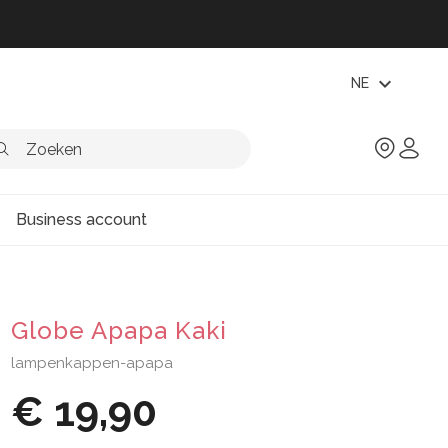
expand_more
NE
Business account
Globe Apapa Kaki
lampenkappen-apapa
€ 19,90