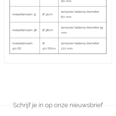
60 mm
lampvoor ballamp diameter
koepellampen 31
Ø 31cm
80 mm
lampvoor ballamp diameter 95
koepellampen 38
Ø 38cm
mm
koepellampen
Ø
lampvoor ballamp diameter
50/67
50/67cm
120 mm
Schrijf je in op onze nieuwsbrief