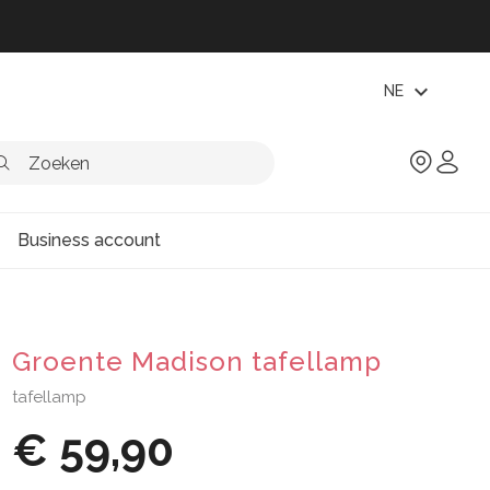
expand_more
NE
Business account
Groente Madison tafellamp
tafellamp
€ 59,90