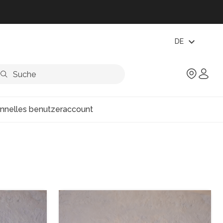
expand_more
DE
onnelles benutzeraccount