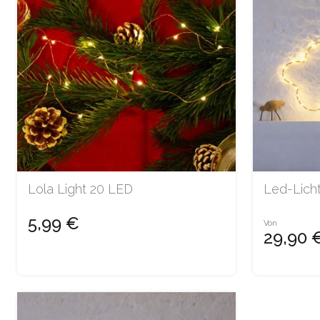
Lola Light 20 LED
Led-Lich
5,99 €
Von
29,90 