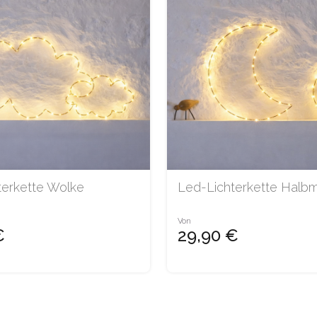
terkette Wolke
Led-Lichterkette Halb
Von
€
29,90 €